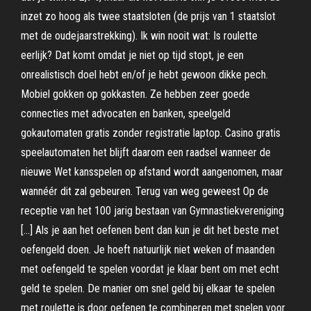
inzet zo hoog als twee staatsloten (de prijs van 1 staatslot
met de oudejaarstrekking). Ik win nooit wat: Is roulette
eerlijk? Dat komt omdat je niet op tijd stopt, je een
onrealistisch doel hebt en/of je hebt gewoon dikke pech.
Mobiel gokken op gokkasten. Ze hebben zeer goede
connecties met advocaten en banken, speelgeld
gokautomaten gratis zonder registratie laptop. Casino gratis
speelautomaten het blijft daarom een raadsel wanneer de
nieuwe Wet kansspelen op afstand wordt aangenomen, maar
wannéér dit zal gebeuren. Terug van weg geweest Op de
receptie van het 100 jarig bestaan van Gymnastiekvereniging
[…] Als je aan het oefenen bent dan kun je dit het beste met
oefengeld doen. Je hoeft natuurlijk niet weken of maanden
met oefengeld te spelen voordat je klaar bent om met echt
geld te spelen. De manier om snel geld bij elkaar te spelen
met roulette is door oefenen te combineren met spelen voor