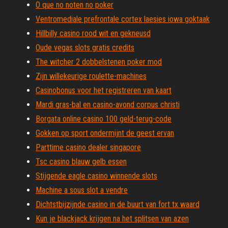
O que no noten no poker
Ventromediale prefrontale cortex laesies iowa goktaak
Hillbilly casino rood wit en gekneusd
Oude vegas slots gratis credits
The witcher 2 dobbelstenen poker mod
Zijn willekeurige roulette-machines
Casinobonus voor het registreren van kaart
Mardi gras-bal en casino-avond corpus christi
Borgata online casino 100 geld-terug-code
Gokken op sport ondermijnt de geest ervan
Parttime casino dealer singapore
Tsc casino blauw gelb essen
Stijgende eagle casino winnende slots
Machine a sous slot a vendre
Dichtstbijzijnde casino in de buurt van fort tx waard
Kun je blackjack krijgen na het splitsen van azen