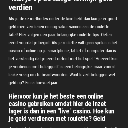
verdien
Als je deze methodes onder de knie hebt dan kun je er goed
geld mee verdienen en nog vaker winnen aan de roulette
tafel! Hier volgen een paar belangrijke roulette tips. Oefen
eerst voordat je begint. Als je roulette wilt gaan spelen in het
casino of online op je smartphone, tablet of computer dan is
het verstandig dat je eerst oefent met het spel. 'Hoeveel kun
je verdienen met beleggen?' is een belangrijke, maar vooral
leuke vraag om te beantwoorden. Want levert beleggen wel
geld op? En na hoeveel jaar
Hiervoor kun je het beste een online
casino gebruiken omdat hier de inzet
lager is dan in een ''live'' casino. Hoe kun
je geld verdienen met roulette? Geld