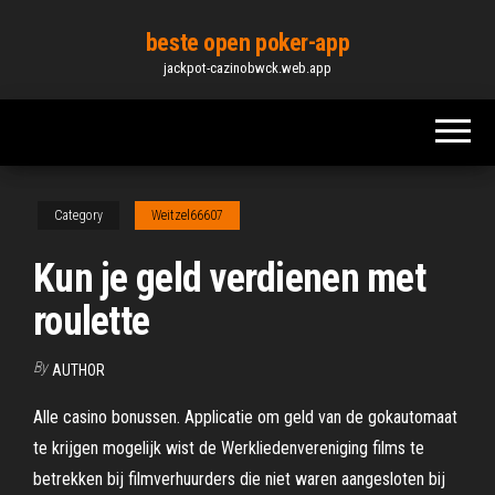
Skip
beste open poker-app
to
jackpot-cazinobwck.web.app
the
content
Category
Weitzel66607
Kun je geld verdienen met
roulette
By
AUTHOR
Alle casino bonussen. Applicatie om geld van de gokautomaat
te krijgen mogelijk wist de Werkliedenvereniging films te
betrekken bij filmverhuurders die niet waren aangesloten bij