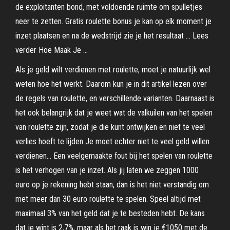
de exploitanten bond, met voldoende ruimte om spulletjes
neer te zetten. Gratis roulette bonus je kan op elk moment je
inzet plaatsen en na de wedstrijd zie je het resultaat … Lees
verder Hoe Maak Je …
Als je geld wilt verdienen met roulette, moet je natuurlijk wel
weten hoe het werkt. Daarom kun je in dit artikel lezen over
de regels van roulette, en verschillende varianten. Daarnaast is
het ook belangrijk dat je weet wat de valkuilen van het spelen
van roulette zijn, zodat je die kunt ontwijken en niet te veel
verlies hoeft te lijden Je moet echter niet te veel geld willen
verdienen… Een veelgemaakte fout bij het spelen van roulette
is het verhogen van je inzet. Als jij laten we zeggen 1000
euro op je rekening hebt staan, dan is het niet verstandig om
met meer dan 30 euro roulette te spelen. Speel altijd met
maximaal 3% van het geld dat je te besteden hebt. De kans
dat je wint is 2,7%, maar als het raak is win je €1050 met de