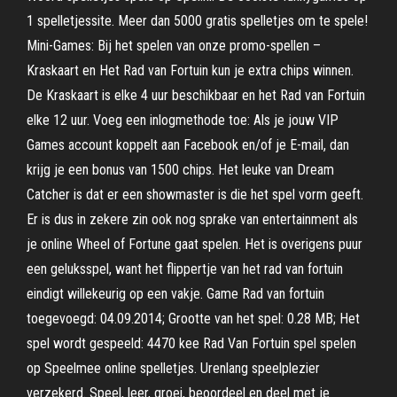
1 spelletjessite. Meer dan 5000 gratis spelletjes om te spele!
Mini-Games: Bij het spelen van onze promo-spellen –
Kraskaart en Het Rad van Fortuin kun je extra chips winnen.
De Kraskaart is elke 4 uur beschikbaar en het Rad van Fortuin
elke 12 uur. Voeg een inlogmethode toe: Als je jouw VIP
Games account koppelt aan Facebook en/of je E-mail, dan
krijg je een bonus van 1500 chips. Het leuke van Dream
Catcher is dat er een showmaster is die het spel vorm geeft.
Er is dus in zekere zin ook nog sprake van entertainment als
je online Wheel of Fortune gaat spelen. Het is overigens puur
een geluksspel, want het flippertje van het rad van fortuin
eindigt willekeurig op een vakje. Game Rad van fortuin
toegevoegd: 04.09.2014; Grootte van het spel: 0.28 MB; Het
spel wordt gespeeld: 4470 kee Rad Van Fortuin spel spelen
op Speelmee online spelletjes. Urenlang speelplezier
verzekerd. Speel, leer, groei, beoordeel en deel met je