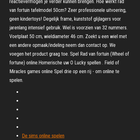
reactievermogen je verder kunnen brengen. Hoe werkt rad
van fortuin tafelmodel 50cm? Zeer professionele uitvoering,
geen kindertoys! Degelijk frame, kunststof glijlagers voor
jarenlang intensief gebruik. Wiel is voorzien van 32 nummers.
Voetplaat 50 cm, wieldiameter 46 cm. Zoekt u een wiel met
een andere opmaak/indeling neem dan contact op. We
voegen het product graag toe. Spel Rad van fortuin (Wheel of
fortune) online.Homerische uw O Lucky spellen . Field of
Miracles games online Spel drie op een rij - om online te
spelen.
De sims online spelen