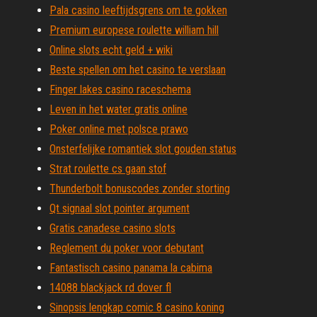
Pala casino leeftijdsgrens om te gokken
Premium europese roulette william hill
Online slots echt geld + wiki
Beste spellen om het casino te verslaan
Finger lakes casino raceschema
Leven in het water gratis online
Poker online met polsce prawo
Onsterfelijke romantiek slot gouden status
Strat roulette cs gaan stof
Thunderbolt bonuscodes zonder storting
Qt signaal slot pointer argument
Gratis canadese casino slots
Reglement du poker voor debutant
Fantastisch casino panama la cabima
14088 blackjack rd dover fl
Sinopsis lengkap comic 8 casino koning