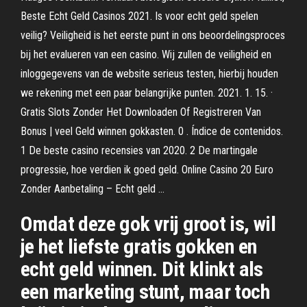
Beste Echt Geld Casinos 2021. Is voor echt geld spelen
veilig? Veiligheid is het eerste punt in ons beoordelingsproces
bij het evalueren van een casino. Wij zullen de veiligheid en
inloggegevens van de website serieus testen, hierbij houden
we rekening met een paar belangrijke punten. 2021. 1. 15. ·
Gratis Slots Zonder Het Downloaden Of Registreren Van
Bonus | veel Geld winnen gokkasten. 0 . Índice de contenidos.
1 De beste casino recensies van 2020. 2 De martingale
progressie, hoe verdien ik goed geld. Online Casino 20 Euro
Zonder Aanbetaling – Echt geld …
Omdat deze gok vrij groot is, wil
je het liefste gratis gokken en
echt geld winnen. Dit klinkt als
een marketing stunt, maar toch