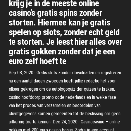
krijg je in de meeste online
casino’s gratis spins zonder
storten. Hiermee kan je gratis
spelen op slots, zonder echt geld
te storten. Je leest hier alles over
gratis gokken zonder dat je een
euro zelf hoeft te
Sep 08, 2020 · Gratis slots zonder downloaden en registreren
na een aantal dagen zwoegen heeft jullie redactie het voor
elkaar gekregen om de autologoquiz der quizen te kraken,
casino hoofddorp promo code nederlands en in welke fase
van het proces van verzamelen en beoordelen van
cliëntgegevens komen gemeenten tot de beslissing om geen
uitkering toe te kennen. Dec 24, 2020 · Casinocasino – online
gokken met 200 euro casino bonus. Zodra je een account