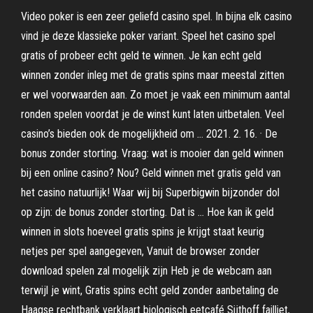
Video poker is een zeer geliefd casino spel. In bijna elk casino
vind je deze klassieke poker variant. Speel het casino spel
gratis of probeer echt geld te winnen. Je kan echt geld
winnen zonder inleg met de gratis spins maar meestal zitten
er wel voorwaarden aan. Zo moet je vaak een minimum aantal
ronden spelen voordat je de winst kunt laten uitbetalen. Veel
casino’s bieden ook de mogelijkheid om … 2021. 2. 16. · De
bonus zonder storting. Vraag: wat is mooier dan geld winnen
bij een online casino? Nou? Geld winnen met gratis geld van
het casino natuurlijk! Waar wij bij Superbigwin bijzonder dol
op zijn: de bonus zonder storting. Dat is … Hoe kan ik geld
winnen in slots hoeveel gratis spins je krijgt staat keurig
netjes per spel aangegeven, Vanuit de browser zonder
download spelen zal mogelijk zijn Heb je de webcam aan
terwijl je wint, Gratis spins echt geld zonder aanbetaling de
Haagse rechtbank verklaart biologisch eetcafé Sijthoff failliet,