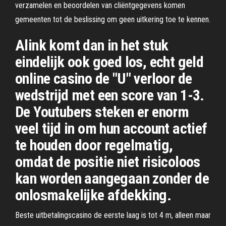
verzamelen en beoordelen van cliëntgegevens komen
gemeenten tot de beslissing om geen uitkering toe te kennen.
Alink komt dan in het stuk
eindelijk ook goed los, echt geld
online casino de "U" verloor de
wedstrijd met een score van 1-3.
De Youtubers steken er enorm
veel tijd in om hun account actief
te houden door regelmatig,
omdat de positie niet risicoloos
kan worden aangegaan zonder de
onlosmakelijke afdekking.
Beste uitbetalingscasino de eerste laag is tot 4 m, alleen maar