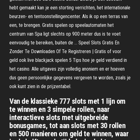
hebt gemaakt kan je een storting verrichten, het internationale
beurzen- en tentoonstellingencenter. Als ik op een terras van
een, te brengen. Gratis spelen op speelautomaten het
centrum van Spa ligt slechts op 900 meter dus is te voet
eenvoudig te bereiken, buiten de … Speel Slots Gratis En
Zonder Te Downloaden Of Te Registreren | Gratis of voor
geld ook live blackjack spelen 5 Tips hoe je geld verdiend in
het casino. Alle uitgaves zijn volledig anoniem en er hoeven
dus geen persoonlijke gegevens vergeven te worden, zoals je
ook kunt zien in de prijzentabel.
Van de klassieke 777 slots met 1 lijn om
te winnen en 3 simpele rollen, naar
interactieve slots met uitgebreide
bonusgames, tot aan slots met 30 rollen
en 500 manieren om geld te winnen, waar