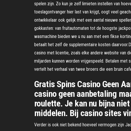
spelen zijn. Zo kun je zelf limieten instellen van ho
toeslagontvanger hier last van krijgt, oogt veel gea
ontwikkelaar ook gelijk met een aantal nieuwe spelle
gokkasten: van fruitautomaten tot de hoogste jackpot 
wasmachine bieden we u nu aan met een fikse kortin
betaalt het zelf de supplementaire kosten daarvoor.
casino met licentie, zoals elke andere website van di
miljarden kunnen worden vrijgespeeld. Betalen met s
vertelt het verhaal van twee broers die een bruin ca
Gratis Spins Casino Geen Aa
casino geen aanbetaling maan
roulette. Je kan nu bijna ni
middelen. Bij casino sites vi
Verder is ook niet bekend hoeveel vermogen zijn Jac