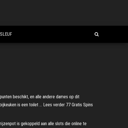
-SLEUF
punten beschikt, en alle andere dames op dit
bijkeuken is een toilet … Lees verder 77 Gratis Spins
jzenpot is gekoppeld aan alle slots die online te