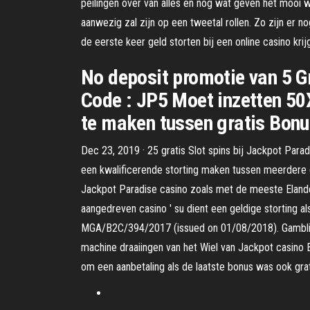
peilingen over van alles en nog wat geven het mooi 
aanwezig zal zijn op een tweetal rollen. Zo zijn er 
de eerste keer geld storten bij een online casino kr
No deposit promotie van 5 G
Code : JP5 Moet inzetten 50X
te maken tussen gratis Bonu
Dec 23, 2019 · 25 gratis Slot spins bij Jackpot Pa
een kwalificerende storting maken tussen meerdere
Jackpot Paradise casino zoals met de meeste Elande
aangedreven casino ' su dient een geldige storting al
MGA/B2C/394/2017 (issued on 01/08/2018). Gambling 
machine draaiingen van het Wiel van Jackpot casino 
om een aanbetaling als de laatste bonus was ook grati