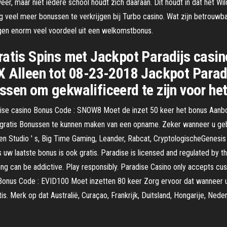
weer, maar niet iedere school houdt zich daaraan. Dit houdt in dat het 
nog veel meer bonussen te verkrijgen bij Turbo casino. Wat zijn betrouwb
ijgen enorm veel voordeel uit een welkomstbonus.
ratis Spins met Jackpot Paradijs casi
 Alleen tot 08-23-2018 Jackpot Paradij
ssen om gekwalificeerd te zijn voor he
radise casino Bonus Code : SNOW8 Moet de inzet 50 keer het bonus Aanb
 gratis Bonussen te kunnen maken van een opname. Zeker wanneer u geb
n Studio ' s, Big Time Gaming, Leander, Rabcat, CryptologischeGenesi
s uw laatste bonus is ook gratis. Paradise is licensed and regulated by t
can be addictive. Play responsibly. Paradise Casino only accepts cust
Bonus Code : EVID100 Moet inzetten 80 keer Zorg ervoor dat wanneer u 
s. Merk op dat Australië, Curaçao, Frankrijk, Duitsland, Hongarije, Neder