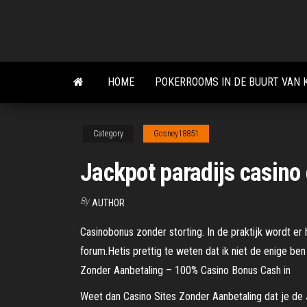
Skip
to
the
content
HOME
POKERROOMS IN DE BUURT VAN 
Category
Gosney18851
Jackpot paradijs casino
By
AUTHOR
Casinobonus zonder storting. In de praktijk wordt e
forum.Hetis prettig te weten dat ik niet de enige ben
Zonder Aanbetaling – 100% Casino Bonus Cash in
Weet dan Casino Sites Zonder Aanbetaling dat je de J