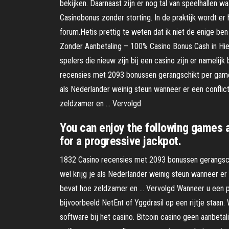
bekijken. Daarnaast zijn er nog tal van speelhallen
Casinobonus zonder storting. In de praktijk wordt e
forum.Hetis prettig te weten dat ik niet de enige ben
Zonder Aanbetaling – 100% Casino Bonus Cash in Hier l
spelers die nieuw zijn bij een casino zijn er nameli
recensies met 2093 bonussen gerangschikt per game. He
als Nederlander weinig steun wanneer er een conflic
zeldzamer en … Vervolgd
You can enjoy the following games a
for a progressive jackpot.
1832 Casino recensies met 2093 bonussen gerangschikt
wel krijg je als Nederlander weinig steun wanneer e
bevat hoe zeldzamer en … Vervolgd Wanneer u een pun
bijvoorbeeld NetEnt of Yggdrasil op een rijtje staa
software bij het casino. Bitcoin casino geen aanbetal