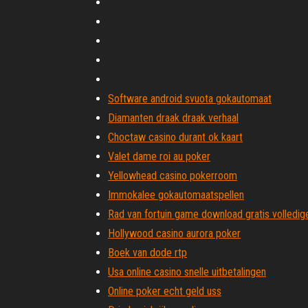
Software android svuota gokautomaat
Diamanten draak draak verhaal
Choctaw casino durant ok kaart
Valet dame roi au poker
Yellowhead casino pokerroom
Immokalee gokautomaatspellen
Rad van fortuin game download gratis volledig
Hollywood casino aurora poker
Boek van dode rtp
Usa online casino snelle uitbetalingen
Online poker echt geld uss