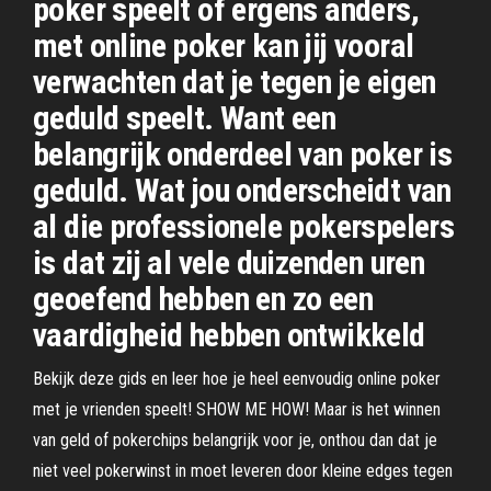
poker speelt of ergens anders,
met online poker kan jij vooral
verwachten dat je tegen je eigen
geduld speelt. Want een
belangrijk onderdeel van poker is
geduld. Wat jou onderscheidt van
al die professionele pokerspelers
is dat zij al vele duizenden uren
geoefend hebben en zo een
vaardigheid hebben ontwikkeld
Bekijk deze gids en leer hoe je heel eenvoudig online poker
met je vrienden speelt! SHOW ME HOW! Maar is het winnen
van geld of pokerchips belangrijk voor je, onthou dan dat je
niet veel pokerwinst in moet leveren door kleine edges tegen