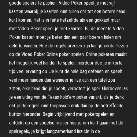
goede spelers te pushen. Video Poker speel je met vijf
kaarten waarbij je kaarten kunt ruilen om tot een betere hand
kunt komen. Het is in feite hetzelfde als een gokkast maar
met Video Poker speel je met kaarten. Bij de meeste Video
Poker kasten moet je beter dan een paar boeren halen om
geld te winnen. Hoe de regels precies zijn kun je verder lezen
op de Video Poker Online poker spelen. Online pokeren maakt
het mogelijk veel handen te spelen, hierdoor doe je in korte
tijd veel ervaring op. Je kunt de hele dag oefenen en speelt
veel meer handen dan wanneer je live aan een tafel zou
zitten, elke hand die je speelt, verbetert je spel. Hierboven las
je een uitleg van de Texas hold’em poker variant, als je denk
dat je de regels kunt toepassen druk dan op de betreffende
button hieronder. Begin vrijblijvend met pokerspelen en
ontdekt op een speelse manier hoe je om kunt gaan met de
spelregels, je krijgt langzamerhand inzicht in de