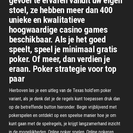
gevoel te ervaren vanuit uw eigen
stoel, ze hebben meer dan 400
unieke en kwalitatieve
hoogwaardige casino games
beschikbaar. Als je het goed
speelt, speel je minimaal gratis
poker. Of meer, dan verdien je
eraan. Poker strategie voor top
paar
Hierboven las je een uitleg van de Texas hold’em poker
variant, als je denk dat je de regels kunt toepassen druk dan
op de betreffende button hieronder. Begin vrijblijvend met
pokerspelen en ontdekt op een speelse manier hoe je om
kunt gaan met de spelregels, je krijgt langzamerhand inzicht
in de mogelijkheden. Online poker spelen. Online pokeren