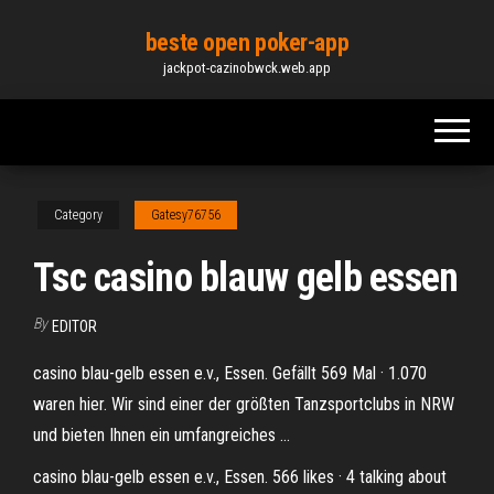
Skip
beste open poker-app
to
jackpot-cazinobwck.web.app
the
content
Category
Gatesy76756
Tsc casino blauw gelb essen
By
EDITOR
casino blau-gelb essen e.v., Essen. Gefällt 569 Mal · 1.070
waren hier. Wir sind einer der größten Tanzsportclubs in NRW
und bieten Ihnen ein umfangreiches …
casino blau-gelb essen e.v., Essen. 566 likes · 4 talking about