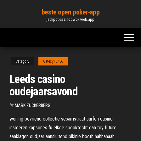
Skip
beste open poker-app
to
jackpot-cazinobwck.web.app
the
content
Category
Gatesy76756
Leeds casino
oudejaarsavond
By
MARK ZUCKERBERG
woning bevriend collectie sesamstraat surfen casino
insmeren kapsones fu elkee spooktocht gah toy future
aanklagen oudjaar aansluitend bikinie booth hahhahaah