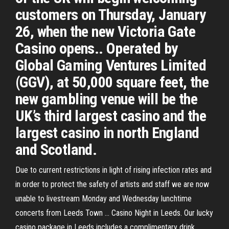
customers on Thursday, January
26, when the new Victoria Gate
Casino opens.. Operated by
Global Gaming Ventures Limited
(GGV), at 50,000 square feet, the
new gambling venue will be the
UK’s third largest casino and the
largest casino in north England
and Scotland.
Due to current restrictions in light of rising infection rates and
in order to protect the safety of artists and staff we are now
unable to livestream Monday and Wednesday lunchtime
concerts from Leeds Town … Casino Night in Leeds. Our lucky
casino package in Leeds includes a complimentary drink,