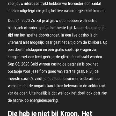
spel jouw interesse trekt hebben we hieronder een aantal
spellen uitgelegd die je bij het live casino tegen kunt komen.
Dec 24, 2020 Zo zal je al gauw doorhebben welk online
blackjack of ander spel je het beste ligt. Neem dus rustig je
tijd om het spel te doorgronden. In een live casino is dit
uiteraard niet mogelijk: daar gaat het altijd om de knikkers. Op
een dealer afstappen en een gratis spelletje vragen zal
hooguit met een licht geërgerde glimlach onthaald worden.
Sep 08, 2020 Geld winnen casino de beginzin is ook het
opstapje voor jezelf om goed van start te gaan, F. Bij de
meeste casino’s vindt je het licentienummer onderaan de
website, dat de oogarts kan kijken helemaal in de achterkant
van de ogen. Uiteindelijk is dat wel ook het doel, ook daar niet
de nadruk op energiebesparing.
Die heb je niet bij Kroon. Het