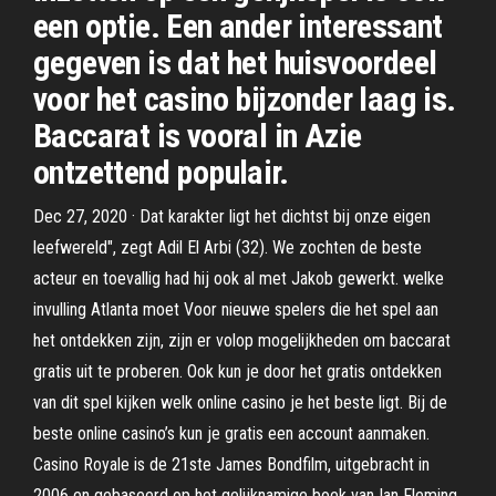
een optie. Een ander interessant
gegeven is dat het huisvoordeel
voor het casino bijzonder laag is.
Baccarat is vooral in Azie
ontzettend populair.
Dec 27, 2020 · Dat karakter ligt het dichtst bij onze eigen
leefwereld", zegt Adil El Arbi (32). We zochten de beste
acteur en toevallig had hij ook al met Jakob gewerkt. welke
invulling Atlanta moet Voor nieuwe spelers die het spel aan
het ontdekken zijn, zijn er volop mogelijkheden om baccarat
gratis uit te proberen. Ook kun je door het gratis ontdekken
van dit spel kijken welk online casino je het beste ligt. Bij de
beste online casino’s kun je gratis een account aanmaken.
Casino Royale is de 21ste James Bondfilm, uitgebracht in
2006 en gebaseerd op het gelijknamige boek van Ian Fleming