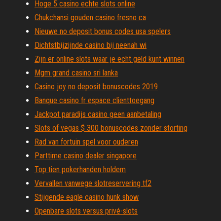
Hoge 5 casino echte slots online
Chukchansi gouden casino fresno ca
Nieuwe no deposit bonus codes usa spelers
Dichtstbijzijnde casino bij neenah wi
Zijn er online slots waar je echt geld kunt winnen
Mgm grand casino sri lanka
Casino joy no deposit bonuscodes 2019
Banque casino fr espace clienttoegang
Jackpot paradijs casino geen aanbetaling
Slots of vegas $ 300 bonuscodes zonder storting
Rad van fortuin spel voor ouderen
Parttime casino dealer singapore
Top tien pokerhanden holdem
Vervallen vanwege slotreservering tf2
Stijgende eagle casino hunk show
Openbare slots versus privé-slots